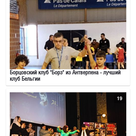
Борцовский клуб "Борз" из Антверпена - лучший
клуб Бельгии
19