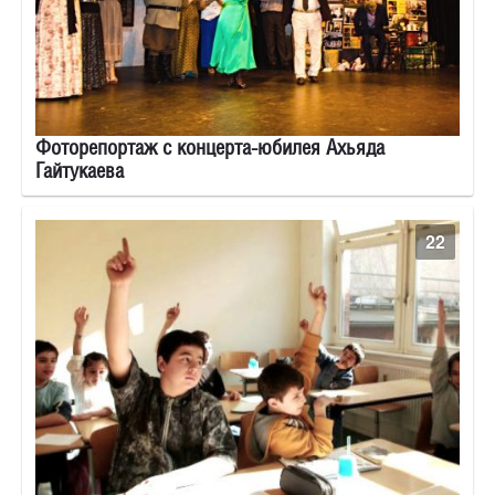
Фоторепортаж с концерта-юбилея Ахьяда
Гайтукаева
22