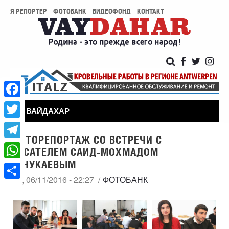
Я РЕПОРТЕР
ФОТОБАНК
ВИДЕОФОНД
КОНТАКТ
Facebook
ВАЙДАХАР
Twitter
ФОТОРЕПОРТАЖ СО ВСТРЕЧИ С
Telegram
ПИСАТЕЛЕМ САИД-МОХМАДОМ
ХАЧУКАЕВЫМ
WhatsApp
СБ, 06/11/2016 - 22:27
ФОТОБАНК
Share