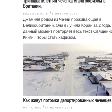
Тринадцатилетняя чеченка стала хафизом в
Британии.
/
ВИДЕООБЗОРЫ
8 ЯНВАРЯ 2019
Джамиля родом из Чечни проживающая в
Великобритании. Она выучила Коран за 2 года.
данный момент повторяет весь текст Священн
Книги, чтобы стать хафизом.
Как живут потомки депортированных чеченцев
/
МИР О НАС
17 НОЯБРЯ 2018