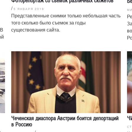
Фоторепортаж со съемок различных сюжетов
Бе
/
5 ЯНВАРЯ 2019
МИ
Представленные снимки только небольшая часть
Ре
того сколько было съемок за годы
За
 В
существования сайта.
во
ой
Ро
Чеченская диаспора Австрии боится депортаций
ЧИ
в Россию
С