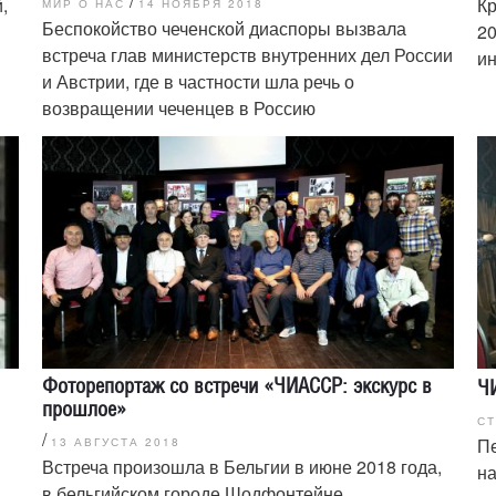
/
,
Кр
МИР О НАС
14 НОЯБРЯ 2018
Беспокойство чеченской диаспоры вызвала
20
встреча глав министерств внутренних дел России
ин
и Австрии, где в частности шла речь о
возвращении чеченцев в Россию
Фоторепортаж со встречи «ЧИАССР: экскурс в
Ч
прошлое»
С
/
Пе
13 АВГУСТА 2018
Встреча произошла в Бельгии в июне 2018 года,
на
в бельгийском городе Шодфонтейне