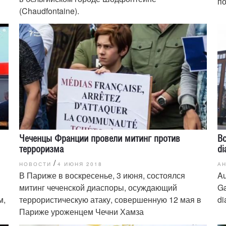
п
(Chaudfontaine).
Чеченцы Франции провели митинг против
Вс
терроризма
di
/
НОВОСТИ
4 ИЮНЯ 2018
А
В Париже в воскресенье, 3 июня, состоялся
Au
митинг чеченской диаспоры, осуждающий
Ga
м,
террористическую атаку, совершенную 12 мая в
di
Париже уроженцем Чечни Хамза