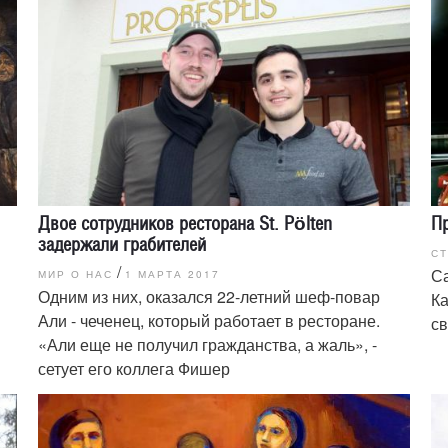
Двое сотрудников ресторана St. Pölten
П
задержали грабителей
С
/
Са
МИР О НАС
1 МАРТА 2017
Одним из них, оказался 22-летний шеф-повар
Ка
Али - чеченец, который работает в ресторане.
св
«Али еще не получил гражданства, а жаль», -
сетует его коллега Фишер