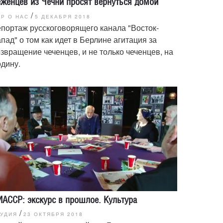
женцев из Чечни просят вернуться домой
/
Р О НАС
5 ДЕКАБРЯ 2018
портаж русскоговорящего канала "Восток-
пад" о том как идет в Берлине агитация за
звращение чеченцев, и не только чеченцев, на
дину.
АССР: экскурс в прошлое. Культура
/
ТУДИЯ
23 ОКТЯБРЯ 2018