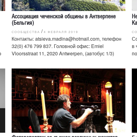
Ассоциация чеченской общины в Антверпене
Не
(Бельгия)
Ka
/
СООБЩЕСТВА
4 ФЕВРАЛЯ 2019
С
Контакты: atsieva.madina@hotmail.com, телефон
С
32(0) 476 799 837. Головной офис: Emiel
в 
о
Vloorsstraat 11, 2020 Antwerpen, (автобус 1/3)
п