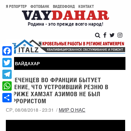
Я РЕПОРТЕР
ФОТОБАНК
ВИДЕОФОНД
КОНТАКТ
Facebook
ВАЙДАХАР
Twitter
У ЧЕЧЕНЦЕВ ВО ФРАНЦИИ БЫТУЕТ
Telegram
МНЕНИЕ, ЧТО УСТРОИВШИЙ РЕЗНЮ В
ПАРИЖЕ ХАМЗАТ АЗИМОВ НЕ БЫЛ
WhatsApp
ТЕРРОРИСТОМ
Share
СР, 08/08/2018 - 23:31
МИР О НАС