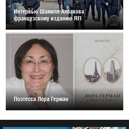
Интервью Шамиля Албакова
французскому изданию RFI
Поэтесса Лора Герман