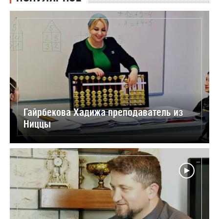
Гайрбекова Хадижа преподаватель из
Ниццы