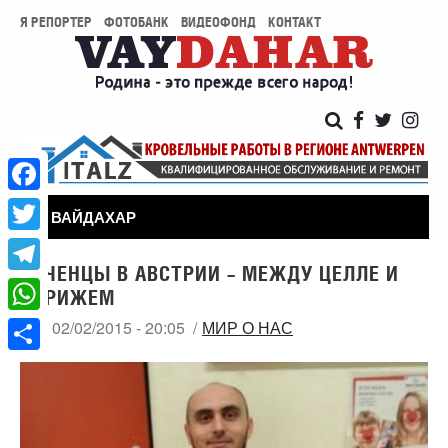
Я РЕПОРТЕР
ФОТОБАНК
ВИДЕОФОНД
КОНТАКТ
Facebook
ВАЙДАХАР
Twitter
ЧЕЧЕНЦЫ В АВСТРИИ – МЕЖДУ ЦЕЛЛЕ И
Telegram
ПАРИЖЕМ
WhatsApp
ПН, 02/02/2015 - 20:05
МИР О НАС
Share