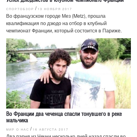
/
СПОРТОБЗОР
13 НОЯБРЯ 2017
Во французском городе Мез (Metz), прошла
квалификация по дзюдо на отбор в клубный
чемпионат Франции, который состоится в Париже.
Во Франции два чеченца спасли тонувшего в реке
мальчика
/
МИР О НАС
16 АВГУСТА 2017
Два парня из Чечни несколько дней назад спасли во