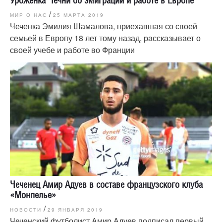
/
МИР О НАС
25 МАРТА 2019
Чеченка Эмилия Шамалова, приехавшая со своей
семьей в Европу 18 лет тому назад, рассказывает о
своей учебе и работе во Франции
Чеченец Амир Адуев в составе французского клуба
«Монпелье»
/
НОВОСТИ
29 ЯНВАРЯ 2019
Чеченский футболист Амир Адуев подписал первый