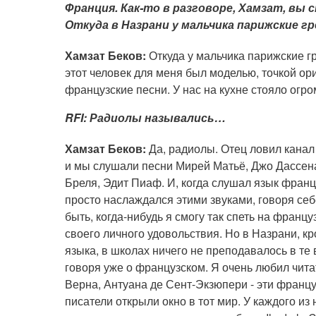
Франция. Как-то в разговоре, Хамзат, вы 
Откуда в Назрани у мальчика парижские г
Хамзат Беков:
Откуда у мальчика парижские гр
этот человек для меня был моделью, точкой о
французские песни. У нас на кухне стояло огр
RFI: Радиолы назывались…
Хамзат Беков:
Да, радиолы. Отец ловил канал
и мы слушали песни Мирей Матьё, Джо Дассен
Бреля, Эдит Пиаф. И, когда слушал язык франц
просто наслаждался этими звуками, говоря себ
быть, когда-нибудь я смогу так спеть на францу
своего личного удовольствия. Но в Назрани, кр
языка, в школах ничего не преподавалось в те 
говоря уже о французском. Я очень любил чит
Верна, Антуана де Сент-Экзюпери - эти франц
писатели открыли окно в тот мир. У каждого из