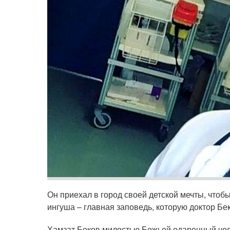
Он приехал в город своей детской мечты, чтобы
ингуша – главная заповедь, которую доктор Бе
Хамзат Беков милостью Божьей одаренный чело