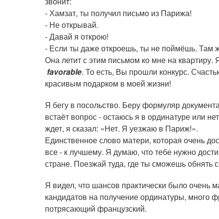
звонит:
- Хамзат, ты получил письмо из Парижа!
- Не открывай.
- Давай я открою!
- Если ты даже откроешь, ты не поймёшь. Там 
Она летит с этим письмом ко мне на квартиру. 
favorable
. То есть, Вы прошли конкурс. Счаст
красивым подарком в моей жизни!
Я бегу в посольство. Беру формуляр документа,
встаёт вопрос - остаюсь я в ординатуре или не
ждет, я сказал: «Нет. Я уезжаю в Париж!».
Единственное слово матери, которая очень дос
все - к лучшему. Я думаю, что тебе нужно дости
стране. Поезжай туда, где ты сможешь обнять с
Я видел, что шансов практически было очень м
кандидатов на получение ординатуры, много ф
потрясающий французский.