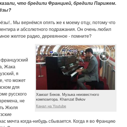
сказали, что бредили Францией, бредили Парижем.
рёзы?
ёзы!.. Мы вернёмся опять же к моему отцу, потому что
риентира и абсолютного подражания. Он очень любил
омное желтое радио, деревянное - помните?
 французский
а, Жака
узский, я
е, что может
зском для
оме русского
Хамзат Беков. Музыка неизвестного
композитора. Khamzat Bekov
времена, не
Канал на Youtube
ать Жюля
узские
 нас мечта когда-нибудь сбывается. Когда я во Францию