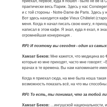
приехал, первое, куда я пошел - было Ile de la 
практически весь Париж. Здесь у нас Consiegerie,
и с той стороны - Notre-Dame de Paris. Здесь 
Вот здесь находится кафе Vieux Châtelet (старо
меня. Когда я начал писать свою книгу, я прихо
написал в этом кафе. Я знал, куда я ехал, я зна
огромнейшая конкуренция .
RFI: И поэтому вы сегодня - один из сам
Хамзат Беков:
Мне кажется, что медицина во 
которые ко мне приходят, часто мне говорят: «
врачах в те времена. Вы нам напоминаете име
Когда я приехал сюда, на мне была ноша такая
возможность показать всё, на что мы способны,
RFI: То есть, ты понимал, что за тобой лиц
Хамзат Беков:
…ингушской национальности, и