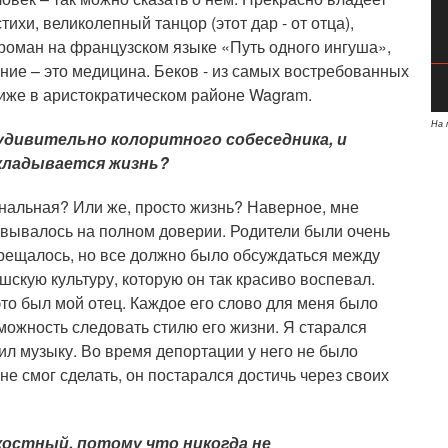
хи, великолепный танцор (этот дар - от отца),
роман на французском языке «Путь одного ингуша»,
ание – это медицина. Беков - из самых востребованных
риже в аристократическом районе Wagram.
На 
 удивительно колоритного собеседника, и
складывается жизнь?
альная? Или же, просто жизнь? Наверное, мне
новывалось на полном доверии. Родители были очень
прещалось, но все должно было обсуждаться между
шскую культуру, которую он так красиво воспевал.
это был мой отец. Каждое его слово для меня было
зможность следовать стилю его жизни. Я старался
ил музыку. Во время депортации у него не было
не смог сделать, он постарался достичь через своих
костный, потому что никогда не