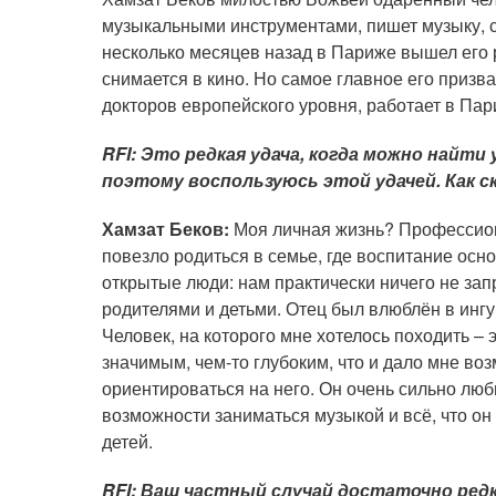
музыкальными инструментами, пишет музыку, сти
несколько месяцев назад в Париже вышел его 
снимается в кино. Но самое главное его призв
докторов европейского уровня, работает в Па
RFI: Это редкая удача, когда можно найти
поэтому воспользуюсь этой удачей. Как 
Хамзат Беков:
Моя личная жизнь? Профессион
повезло родиться в семье, где воспитание ос
открытые люди: нам практически ничего не за
родителями и детьми. Отец был влюблён в ингу
Человек, на которого мне хотелось походить – 
значимым, чем-то глубоким, что и дало мне во
ориентироваться на него. Он очень сильно люб
возможности заниматься музыкой и всё, что он 
детей.
RFI: Ваш частный случай достаточно ред