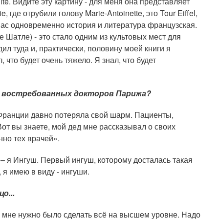
Cité. Видите эту картину - для меня она представляет
 где отрубили голову Marie-Antoinette, это Tour Eiffel,
у нас одновременно история и литература французская.
е Шатле) - это стало одним из культовых мест для
дил туда и, практически, половину моей книги я
л, что будет очень тяжело. Я знал, что будет
ых востребованных докторов Парижа?
Франции давно потеряла свой шарм. Пациенты,
Вот вы знаете, мой дед мне рассказывал о своих
нно тех врачей».
 – я Ингуш. Первый ингуш, которому досталась такая
 я имею в виду - ингуши.
о...
 мне нужно было сделать всё на высшем уровне. Надо