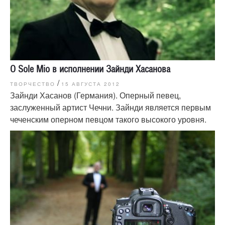
O Sole Mio в исполнении Зайнди Хасанова
/
ТВОРЧЕСТВО
15 АВГУСТА 2012
Зайнди Хасанов (Германия). Оперный певец,
заслуженный артист Чечни. Зайнди является первым
чеченским оперном певцом такого высокого уровня.