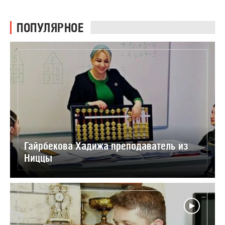
ПОПУЛЯРНОЕ
Гайрбекова Хадижа преподаватель из
Ниццы