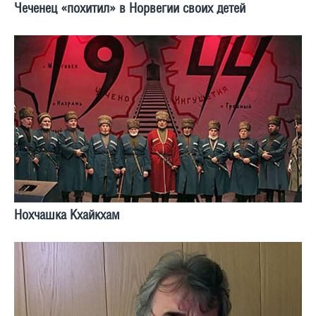
Чеченец «похитил» в Норвегии своих детей
Нохчашка Кхайкхам