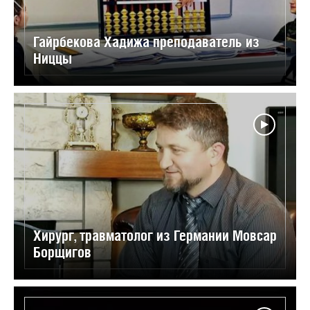
Гайрбекова Хадижа преподаватель из
Ниццы
Хирург, травматолог из Германии Мовсар
Борщигов