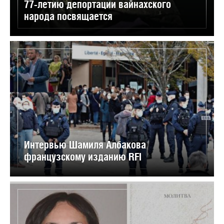
77-летию депортации вайнахского
народа посвящается
Интервью Шамиля Албакова
французскому изданию RFI