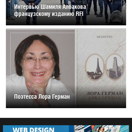
Интервью Шамиля Албакова
французскому изданию RFI
Поэтесса Лора Герман