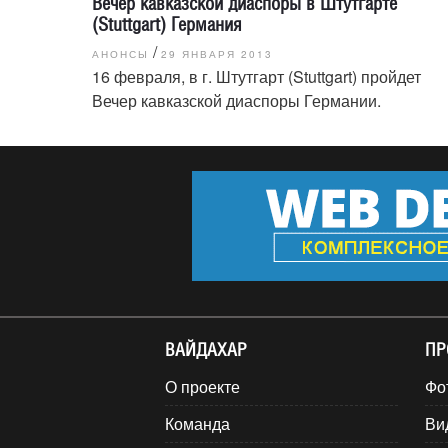
Вечер кавказской диаспоры в Штутгарте
(Stuttgart) Германия
/
АНОНСЫ
29 ЯНВАРЯ 2013
16 февраля, в г. Штутгарт (Stuttgart) пройдет
Вечер кавказской диаспоры Германии.
ВАЙДАХАР
ПР
О проекте
Фо
Команда
Ви