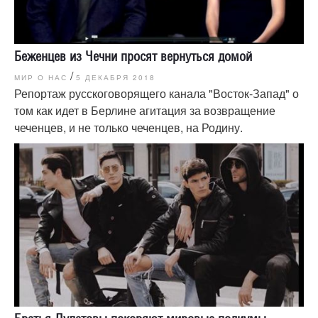
Беженцев из Чечни просят вернуться домой
/
МИР О НАС
5 ДЕКАБРЯ 2018
Репортаж русскоговорящего канала "Восток-Запад" о
том как идет в Берлине агитация за возвращение
чеченцев, и не только чеченцев, на Родину.