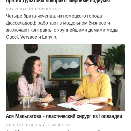
Братья Дулатовы покоряют мировые подиумы
/
МИР О НАС
3 НОЯБРЯ 2018
Четыре брата-чеченца, из немецкого города
Дюссельдорф работают в модельном бизнесе и
заключают контракты с крупнейшими домами моды
Gucci, Versace и Lanvin.
Ася Мальсагова - пластический хирург из Голландии
/
ЖЕНСКИЕ СУДЬБЫ
24 ИЮЛЯ 2018