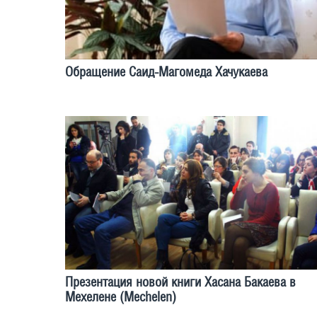
Обращение Саид-Магомеда Хачукаева
Презентация новой книги Хасана Бакаева в
Мехелене (Mechelen)