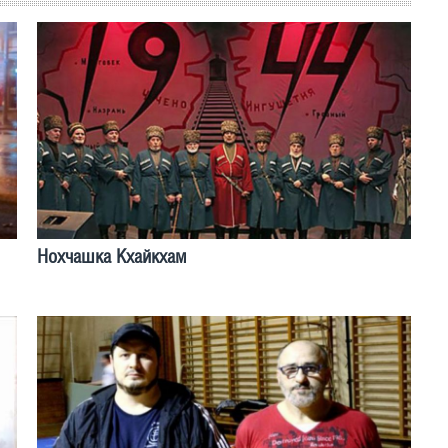
Нохчашка Кхайкхам