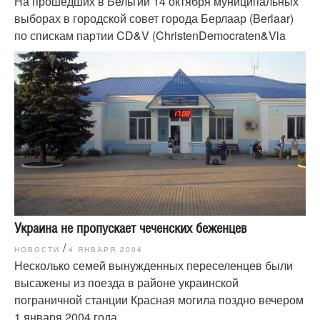
На прошедших в Бельгии 14 октября муниципальных
выборах в городской совет города Берлаар (Berlaar)
по спискам партии CD&V (ChristenDemocraten&Vla
Украина не пропускает чеченских беженцев
/
НОВОСТИ
4 ЯНВАРЯ 2004
Несколько семей вынужденных переселенцев были
высажены из поезда в районе украинской
пограничной станции Красная могила поздно вечером
1 января 2004 года