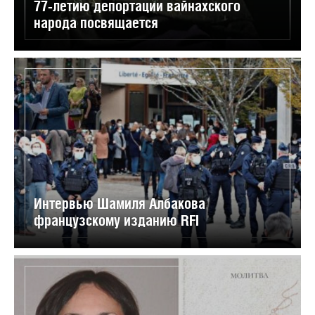
77-летию депортации вайнахского
народа посвящается
Интервью Шамиля Албакова
французскому изданию RFI