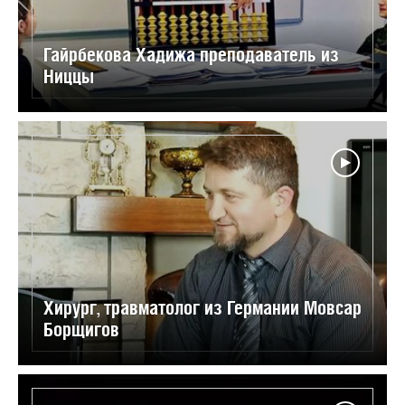
Гайрбекова Хадижа преподаватель из
Ниццы
Хирург, травматолог из Германии Мовсар
Борщигов