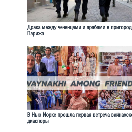
Драка между чеченцами и арабами в пригород
Парижа
В Нью Йорке прошла первая встреча вайнахск
диаспоры