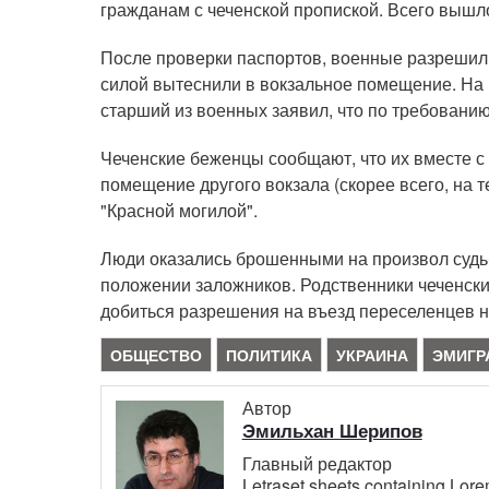
гражданам с чеченской пропиской. Всего вышло 
После проверки паспортов, военные разрешили 
силой вытеснили в вокзальное помещение. На в
старший из военных заявил, что по требованию
Чеченские беженцы сообщают, что их вместе с
помещение другого вокзала (скорее всего, на 
"Красной могилой".
Люди оказались брошенными на произвол судьбы
положении заложников. Родственники чеченск
добиться разрешения на въезд переселенцев 
ОБЩЕСТВО
ПОЛИТИКА
УКРАИНА
ЭМИГР
Автор
Эмильхан Шерипов
Главный редактор
Letraset sheets containing Lor