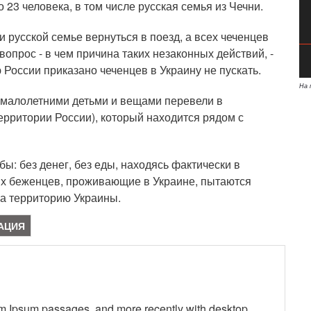
23 человека, в том числе русская семья из Чечни.
русской семье вернуться в поезд, а всех чеченцев
опрос - в чем причина таких незаконных действий, -
 России приказано чеченцев в Украину не пускать.
На 
 малолетними детьми и вещами перевели в
территории России), который находится рядом с
: без денег, без еды, находясь фактически в
их беженцев, проживающие в Украине, пытаются
на территорию Украины.
АЦИЯ
em Ipsum passages, and more recently with desktop