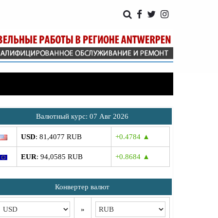
Bалютный курс: 07 Авг 2026
USD
: 81,4077 RUB
+0.4784 ▲
EUR
: 94,0585 RUB
+0.8684 ▲
Конвертер валют
»