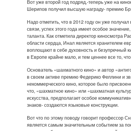
Вот уже второй год подряд,-теперь уже на кин
Шерипов получил высшую награду- премию Бр
Надо отметить, что в 2012 году он уже получа
связи, успех этого года имеет особое значение
таланта. Как отметила директор киносмотра Р
области сердца, Инал является хранителем ев
воплощают в себе духовность и безупречный к
в Европе крайне мало, и тем ценнее все то, чт
Основатель «шахматного кино» и автор «анти
в своем активе премию Федерико Феллини и з
некоммерческого кино, которое было присвоено
что, «шахматное кино» или «шахматная культу
искусства, предполагает особое коммуникативн
знаков- создаются языковые конструкции.
Вот что по этому поводу говорит профессор Сн
является самым значительным событием за посл