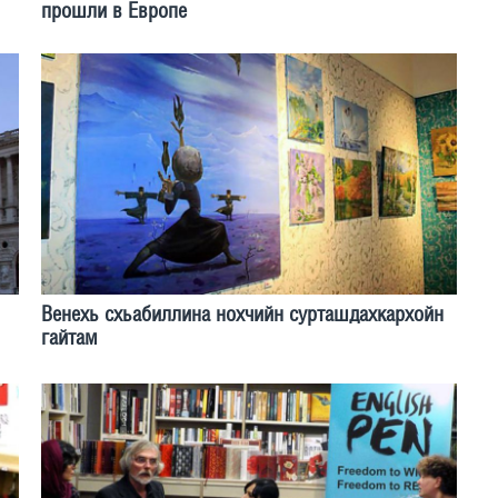
прошли в Европе
Венехь схьабиллина нохчийн сурташдахкархойн
гайтам