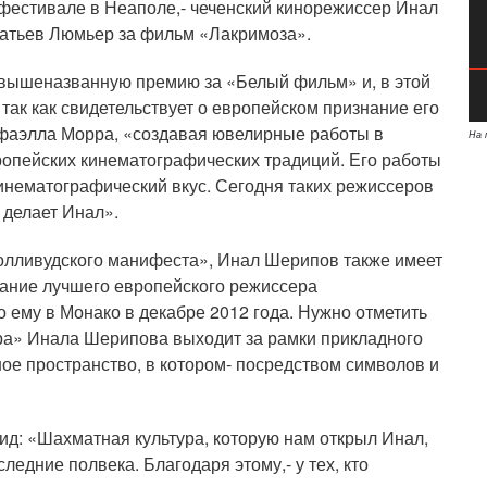
офестивале в Неаполе,- чеченский кинорежиссер Инал
атьев Люмьер за фильм «Лакримоза».
л вышеназванную премию за «Белый фильм» и, в этой
, так как свидетельствует о европейском признание его
афаэлла Морра, «создавая ювелирные работы в
На 
ропейских кинематографических традиций. Его работы
инематографический вкус. Сегодня таких режиссеров
о делает Инал».
голливудского манифеста», Инал Шерипов также имеет
вание лучшего европейского режиссера
 ему в Монако в декабре 2012 года. Нужно отметить
ра» Инала Шерипова выходит за рамки прикладного
ое пространство, в котором- посредством символов и
ид: «Шахматная культура, которую нам открыл Инал,
едние полвека. Благодаря этому,- у тех, кто