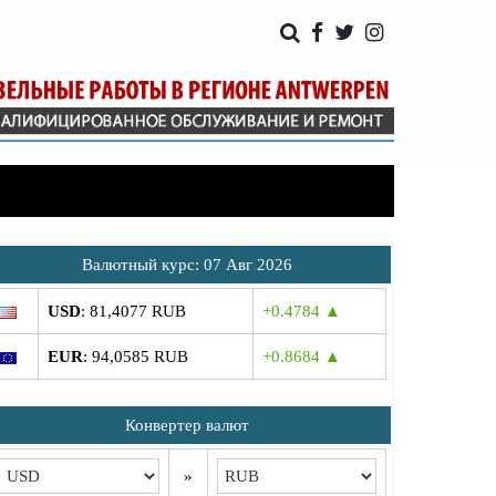
Bалютный курс: 07 Авг 2026
USD
: 81,4077 RUB
+0.4784 ▲
EUR
: 94,0585 RUB
+0.8684 ▲
Конвертер валют
»