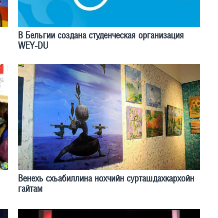
В Бельгии создана студенческая организация
WEY-DU
Венехь схьабиллина нохчийн сурташдахкархойн
гайтам