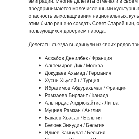
эмиграции. Многие делегаты отмечали в своем 
предпринимаются малочисленными культурными
опасность выхолащивания национальных, культ
этим было решено создать Совет Старейшин, 
пользующихся доверием народа.
Делегаты съезда выдвинули из своих рядов тр
Асхабов Денилбек / Франция
Альтемиров Дик / Москва
Докудаев Ахьмад / Германия
Хусни Хьусейн / Турция
Ибрагимов Абдурахьман / Франция
Рамзаева Бирлант / Канада
Альгирдас Андрюкайтис / Литва
Муциев Рамзан / Англия
Бакаев Хьасан / Бельгия
Белоев Зияудин / Бельгия
Идиев Замбулат / Бельгия