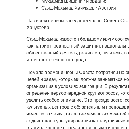
Мухьамад Шишани / Иордания
Саид-Мохьмад Хачукаев / Австрия
На своем первом заседании члены Совета Ст
Хачукаева.
Саид-Мохьмад известен большому кругу сооте
как патриот, ревностный защитник национальн
общественный деятель, режиссер, писатель, п
известного чеченского рода.
Немало времени члены Совета потратили на 
целей и задач, которыми должна заниматься н
организация в условиях эмиграции. В результа
определен первоочередной круг вопросов, кот
уделить особое внимание. Это прежде всего: с
культурных центров с обязательным преподав
чеченского языка, открытие чеченских мечетей
содействия в урегулировании как внутри чече
взаимодействие с государственными и общес