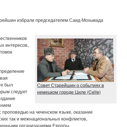
арейшин избрали председателем Саид-Мохьмада
чественников
ых интересов,
отомок
определение
овая
те был
Совет Старейшин о событиях в
орым следует
немецком городе Циле (Celle)
оздание
анием
 с проповедью на чеченском языке, оказание
нских так и межнациональных конфликтов,
твенными организациями Европы.