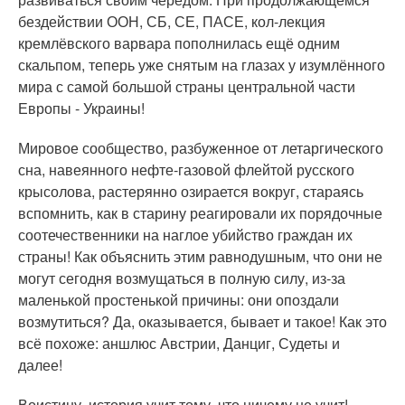
бездействии ООН, СБ, СЕ, ПАСЕ, кол-лекция
кремлёвского варвара пополнилась ещё одним
скальпом, теперь уже снятым на глазах у изумлённого
мира с самой большой страны центральной части
Европы - Украины!
Мировое сообщество, разбуженное от летаргического
сна, навеянного нефте-газовой флейтой русского
крысолова, растерянно озирается вокруг, стараясь
вспомнить, как в старину реагировали их порядочные
соотечественники на наглое убийство граждан их
страны! Как объяснить этим равнодушным, что они не
могут сегодня возмущаться в полную силу, из-за
маленькой простенькой причины: они опоздали
возмутиться? Да, оказывается, бывает и такое! Как это
всё похоже: аншлюс Австрии, Данциг, Судеты и
далее!
Воистину, история учит тому, что ничему не учит!