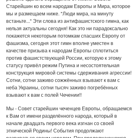
Старейшин ко всем народам Европы и Мира, которое
мы и размещаем ниже. "Люди мира, на минуту
встаньте..." Эти слова из антифашистского гимна, как
нельзя актуальны сегодня! Как это ни парадоксально
покажется некоторым потомкам спасших Европу от
фашизма, сегодня этот гимн вполне уместен в
качестве призыва к народам Европы сплотиться
против фашистствующей России, которую к этому
статусу привёл режим Путина и несостоятельная
конструкция мировой системы сдерживания агрессии!
Сотни, сотни заживо сожжённых взывают к вам с
неба Украины, сотни тысяч заживо погребённых
взывают к вам с полей Чечении!!
Мы - Совет старейшин чеченцев Европы, обращаемся
к Вам от имени разделённого народа, который в
начале двадцать первого века изгнан со своей
этнической Родины! События продолжают
развиваться своим чередом. При продолжающемся