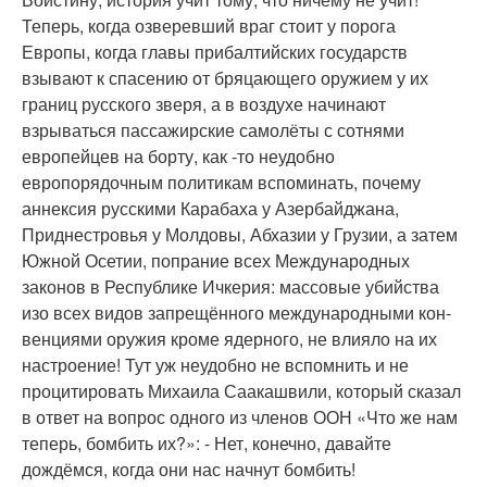
Теперь, когда озверевший враг стоит у порога
Европы, когда главы прибалтийских государств
взывают к спасению от бряцающего оружием у их
границ русского зверя, а в воздухе начинают
взрываться пассажирские самолёты с сотнями
европейцев на борту, как -то неудобно
европорядочным политикам вспоминать, почему
аннексия русскими Карабаха у Азербайджана,
Приднестровья у Молдовы, Абхазии у Грузии, а затем
Южной Осетии, попрание всех Международных
законов в Республике Ичкерия: массовые убийства
изо всех видов запрещённого международными кон-
венциями оружия кроме ядерного, не влияло на их
настроение! Тут уж неудобно не вспомнить и не
процитировать Михаила Саакашвили, который сказал
в ответ на вопрос одного из членов ООН «Что же нам
теперь, бомбить их?»: - Нет, конечно, давайте
дождёмся, когда они нас начнут бомбить!