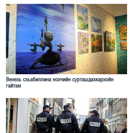
Венехь схьабиллина нохчийн сурташдахкархойн
гайтам