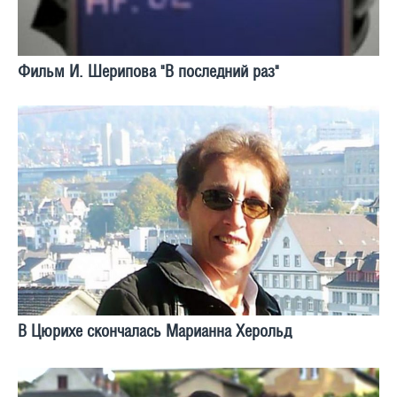
Фильм И. Шерипова "В последний раз"
В Цюрихе скончалась Марианна Херольд