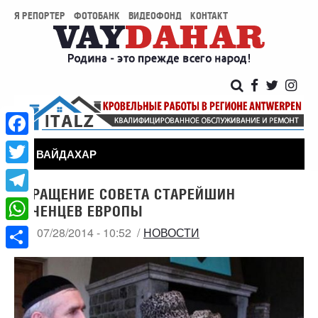
Я РЕПОРТЕР
ФОТОБАНК
ВИДЕОФОНД
КОНТАКТ
Facebook
ВАЙДАХАР
Twitter
ОБРАЩЕНИЕ СОВЕТА СТАРЕЙШИН
Telegram
ЧЕЧЕНЦЕВ ЕВРОПЫ
WhatsApp
ПН, 07/28/2014 - 10:52
НОВОСТИ
Share