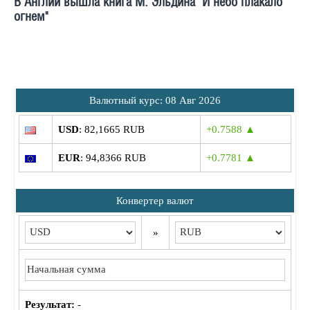
В Англии вышла книга М. Эльдина "И небо плакало
огнем"
Bалютный курс: 08 Авг 2026
USD
: 82,1665 RUB
+0.7588 ▲
EUR
: 94,8366 RUB
+0.7781 ▲
Конвертер валют
»
Результат:
-