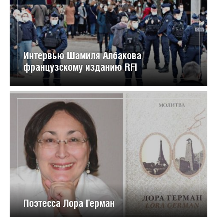
Интервью Шамиля Албакова
французскому изданию RFI
Поэтесса Лора Герман