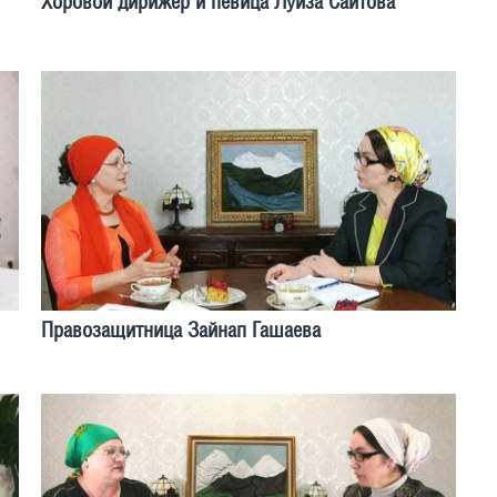
Хоровой дирижер и певица Луиза Саитова
Правозащитница Зайнап Гашаева