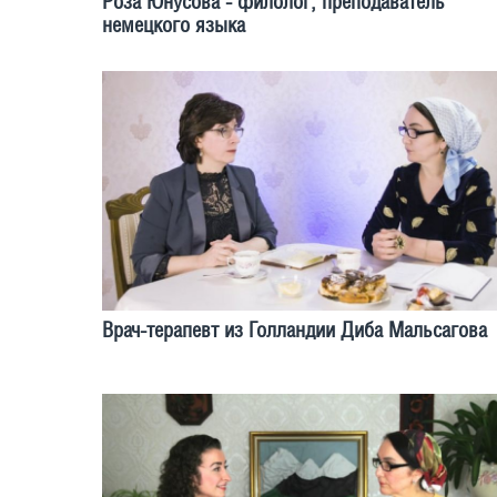
Роза Юнусова - филолог, преподаватель
немецкого языка
Врач-терапевт из Голландии Диба Мальсагова