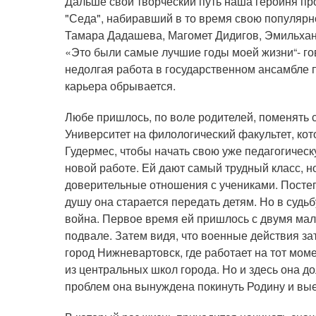
Дальше свой творческий путь наша героиня п
"Седа", набиравший в то время свою популярн
Тамара Дадашева, Магомет Дидигов, Эмильхан
«Это были самые лучшие годы моей жизни“- го
недолгая работа в государственном ансамбле п
карьера обрывается.
Любе пришлось, по воле родителей, поменять 
Университет на филологический факультет, кот
Гудермес, чтобы начать свою уже педагогическ
новой работе. Ей дают самый трудный класс, но
доверительные отношения с учениками. Постепе
душу она старается передать детям. Но в су
война. Первое время ей пришлось с двумя ма
подвале. Затем видя, что военные действия за
город Нижневартовск, где работает на тот моме
из центральных школ города. Но и здесь она д
проблем она вынуждена покинуть Родину и вые