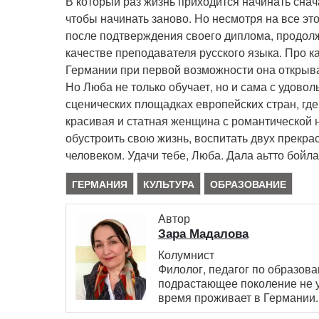
В который раз жизнь приходится начинать сначал
чтобы начинать заново. Но несмотря на все это
после подтверждения своего диплома, продолж
качестве преподавателя русского языка. Про к
Германии при первой возможности она открыва
Но Люба не только обучает, но и сама с удовол
сценических площадках европейских стран, где
красивая и статная женщина с романтической 
обустроить свою жизнь, воспитать двух прекр
человеком. Удачи тебе, Люба. Дала аьтто бойла 
ГЕРМАНИЯ
КУЛЬТУРА
ОБРАЗОВАНИЕ
Автор
Зара Мадалова
Колумнист
Филолог, педагог по образова
подрастающее поколение не у
время проживает в Германии.