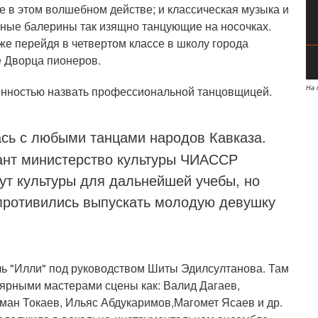
се в этом волшебном действе; и классическая музыка и
озные балерины так изящно танцующие на носочках.
Уже перейдя в четвертом классе в школу города
е Дворца пионеров.
На 
ренностью назвать профессиональной танцовщицей.
ась с любыми танцами народов Кавказа.
ант министерство культуры ЧИАССР
тут культуры для дальнейшей учебы, но
спротивились выпускать молодую девушку
ь "Илли" под руководством Шиты Эдилсултанова. Там
лярными мастерами сцены как: Валид Дагаев,
ман Токаев, Ильяс Абдукаримов,Магомет Ясаев и др.