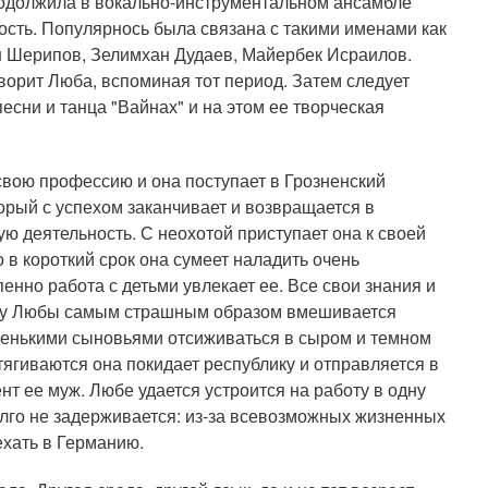
родолжила в вокально-инструментальном ансамбле
ость. Популярнось была связана с такими именами как
 Шерипов, Зелимхан Дудаев, Майербек Исраилов.
ворит Люба, вспоминая тот период. Затем следует
есни и танца "Вайнах" и на этом ее творческая
свою профессию и она поступает в Грозненский
орый с успехом заканчивает и возвращается в
ую деятельность. С неохотой приступает она к своей
 в короткий срок она сумеет наладить очень
нно работа с детьми увлекает ее. Все свои знания и
дьбу Любы самым страшным образом вмешивается
ленькими сыновьями отсиживаться в сыром и темном
тягиваются она покидает республику и отправляется в
нт ее муж. Любе удается устроится на работу в одну
олго не задерживается: из-за всевозможных жизненных
хать в Германию.