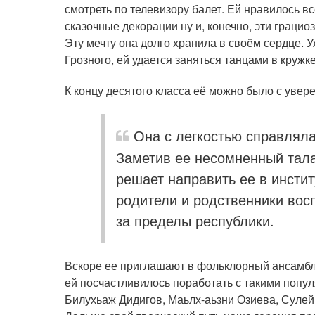
смотреть по телевизору балет. Ей нравилось в
сказочные декорации ну и, конечно, эти граци
Эту мечту она долго хранила в своём сердце. 
Грозного, ей удается заняться танцами в кружк
К концу десятого класса её можно было с уве
Она с легкостью справлял
Заметив ее несомненный тал
решает направить ее в инсти
родители и родственники во
за пределы республики.
Вскоре ее приглашают в фольклорный ансамбл
ей посчастливилось поработать с такими попу
Билухьаж Дидигов, Маьлх-аьзни Озиева, Сулей