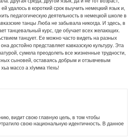
а. Другая среда, другой язык, да и не тот возраст,
 ей удалось в короткий срок выучить немецкий язык и,
ить педагогическую деятельность в немецкой школе в
авказские танцы Люба не забывала никогда. И здесь, в
ет танцевальный курс, где обучает всех желающих.
ьствием танцует. Ее можно часто видеть на разных
 она достойно представляет кавказскую культуру. Эта
натурой, сумела преодолеть все жизненные трудности,
асных сыновей, оставаясь добрым и отзывчевым
хьа массо а хlумма тlехь!
нию, видит свою главную цель, в том чтобы
тратило свою национальную идентичность. В данное