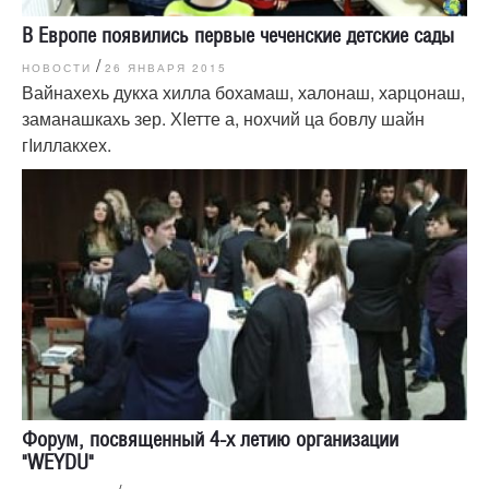
В Европе появились первые чеченские детские сады
/
НОВОСТИ
26 ЯНВАРЯ 2015
Вайнахехь дукха хилла бохамаш, халонаш, харцонаш,
заманашкахь зер. ХIетте а, нохчий ца бовлу шайн
гIиллакхех.
Форум, посвященный 4-х летию организации
"WEYDU"