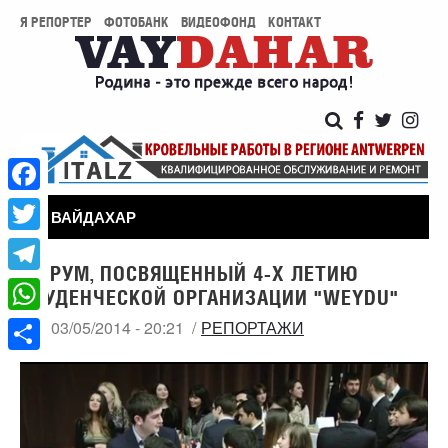
Я РЕПОРТЕР
ФОТОБАНК
ВИДЕОФОНД
КОНТАКТ
Facebook
ВАЙДАХАР
Twitter
ФОРУМ, ПОСВЯЩЕННЫЙ 4-Х ЛЕТИЮ
Telegram
СТУДЕНЧЕСКОЙ ОРГАНИЗАЦИИ "WEYDU"
WhatsApp
СР, 03/05/2014 - 20:21
РЕПОРТАЖИ
Share