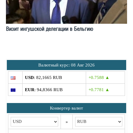
Визит ингушской делегации в Бельгию
Bалютный курс: 08 Авг 2026
USD
: 82,1665 RUB
+0.7588 ▲
EUR
: 94,8366 RUB
+0.7781 ▲
Конвертер валют
»