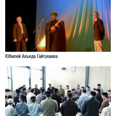
Юбилей Ахъяда Гайтукаева