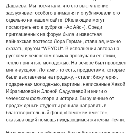
Дашаева. Мы посчитали, что его выступление
заслуживает особого внимания и опубликовали его
отдельно на нашем сайте. (Желающие могут
посмотреть его в рубрике «Ас Aйс»). Среди
приглашенных на форум была и известная
вайнахская поэтесса Лора Герман, ставшая, можно
сказать, другом "WEYDU". В исполнении автора на
русском и чеченском языках прозвучали ее стихи,
тепло принятые молодежью. На вечере был проведен
мини-аукцион. Лотами,- то есть, предметами, которые
были выставлены на продажу, - стали: бижутерия,
подаренная молодежью, картины, написанные Хавой
Ибрагимовой и Элоной Садулаевой и книги о
чеченском фольклоре и истории. Вырученные от
продаж деньги студенты решили направить в
благотворительный фонд «Поможем вместе»,
оказывающий помощь нуждающимся жителям Чечни.
Ну и, конечно, не обошлось без небольшого концерта