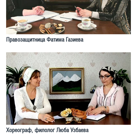
Правозащитница Фатима Газиева
Хореограф, филолог Люба Узбаева