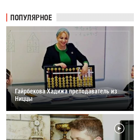
ПОПУЛЯРНОЕ
Гайрбекова Хадижа преподаватель из
Ниццы