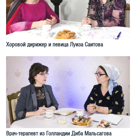
Хоровой дирижер и певица Луиза Саитова
Врач-терапевт из Голландии Диба Мальсагова