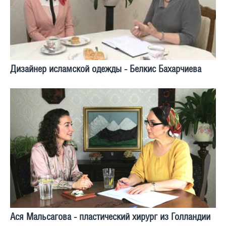
Дизайнер исламской одежды - Белкис Бахарчиева
Ася Мальсагова - пластический хирург из Голландии