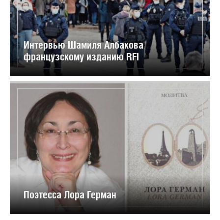
Интервью Шамиля Албакова
французскому изданию RFI
Поэтесса Лора Герман