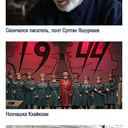
Скончался писатель, поэт Султан Яшуркаев
Нохчашка Кхайкхам