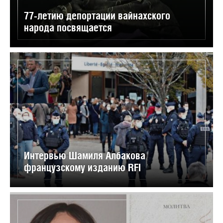
77-летию депортации вайнахского
народа посвящается
Интервью Шамиля Албакова
французскому изданию RFI