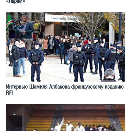
«Ларам»
Интервью Шамиля Албакова французскому изданию
RFI