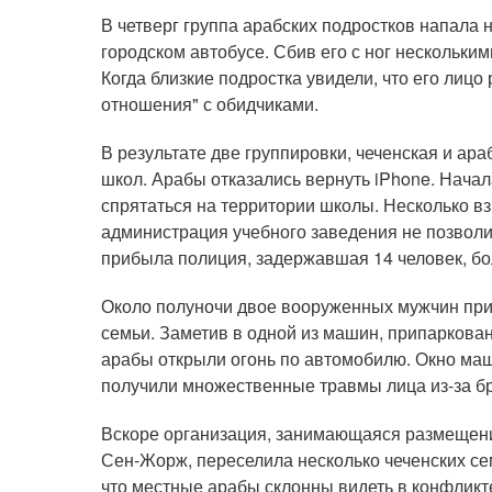
В четверг группа арабских подростков напала 
городском автобусе. Сбив его с ног нескольки
Когда близкие подростка увидели, что его лицо
отношения" с обидчиками.
В результате две группировки, чеченская и ара
школ. Арабы отказались вернуть iPhone. Нача
спрятаться на территории школы. Несколько вз
администрация учебного заведения не позволи
прибыла полиция, задержавшая 14 человек, бо
Около полуночи двое вооруженных мужчин приб
семьи. Заметив в одной из машин, припаркован
арабы открыли огонь по автомобилю. Окно ма
получили множественные травмы лица из-за бр
Вскоре организация, занимающаяся размещени
Сен-Жорж, переселила несколько чеченских сем
что местные арабы склонны видеть в конфликте