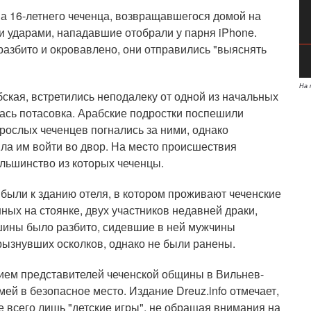
на 16-летнего чеченца, возвращавшегося домой на
ми ударами, нападавшие отобрали у парня iPhone.
 разбито и окровавлено, они отправились "выяснять
На 
бская, встретились неподалеку от одной из начальных
лась потасовка. Арабские подростки поспешили
рослых чеченцев погнались за ними, однако
ла им войти во двор. На место происшествия
льшинство из которых чеченцы.
ыли к зданию отеля, в котором проживают чеченские
ных на стоянке, двух участников недавней драки,
шины было разбито, сидевшие в ней мужчины
ызнувших осколков, однако не были ранены.
ем представителей чеченской общины в Вильнев-
ей в безопасное место. Издание Dreuz.info отмечает,
 всего лишь "детские игры", не обращая внимания на