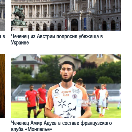
 в
Чеченец из Австрии попросил убежища в
Украине
Чеченец Амир Адуев в составе французского
клуба «Монпелье»