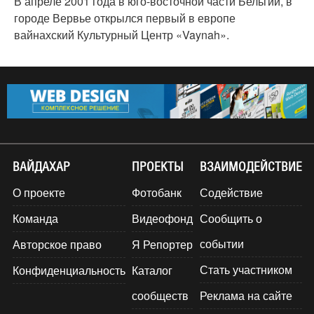
В апреле 2001 года в юго-восточной части Бельгии, в
городе Вервье открылся первый в европе
вайнахский Культурный Центр «Vaynah».
ВАЙДАХАР
ПРОЕКТЫ
ВЗАИМОДЕЙСТВИЕ
О проекте
Фотобанк
Содействие
Команда
Видеофонд
Сообщить о
событии
Авторское право
Я Репортер
Стать участником
Конфиденциальность
Каталог
сообществ
Реклама на сайте