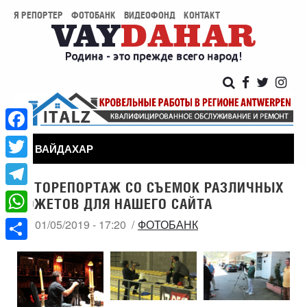
Я РЕПОРТЕР
ФОТОБАНК
ВИДЕОФОНД
КОНТАКТ
Facebook
ВАЙДАХАР
Twitter
ФОТОРЕПОРТАЖ СО СЪЕМОК РАЗЛИЧНЫХ
Telegram
СЮЖЕТОВ ДЛЯ НАШЕГО САЙТА
WhatsApp
СБ, 01/05/2019 - 17:20
ФОТОБАНК
Share