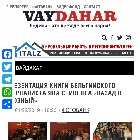
Я РЕПОРТЕР
ФОТОБАНК
ВИДЕОФОНД
КОНТАКТ
Facebook
ВАЙДАХАР
Twitter
ПРЕЗЕНТАЦИЯ КНИГИ БЕЛЬГИЙСКОГО
Telegram
ЖУРНАЛИСТА ЯНА СТИВЕНСА «НАЗАД В
ГРОЗНЫЙ»
WhatsApp
ВТ, 01/22/2019 - 18:20
ФОТОБАНК
Share