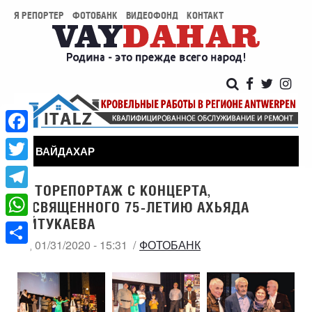
Я РЕПОРТЕР
ФОТОБАНК
ВИДЕОФОНД
КОНТАКТ
Facebook
ВАЙДАХАР
Twitter
ФОТОРЕПОРТАЖ С КОНЦЕРТА,
Telegram
ПОСВЯЩЕННОГО 75-ЛЕТИЮ АХЬЯДА
ГАЙТУКАЕВА
WhatsApp
ПТ, 01/31/2020 - 15:31
ФОТОБАНК
Share