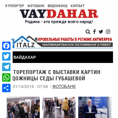
Я РЕПОРТЕР
ФОТОБАНК
ВИДЕОФОНД
КОНТАКТ
Facebook
ВАЙДАХАР
Twitter
ФОТОРЕПОРТАЖ С ВЫСТАВКИ КАРТИН
Telegram
ХУДОЖНИЦЫ СЕДЫ ГУБАШЕВОЙ
WhatsApp
ЧТ, 01/14/2016 - 07:58
ФОТОБАНК
Share