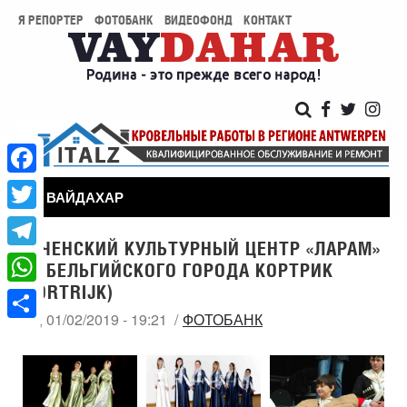
Я РЕПОРТЕР
ФОТОБАНК
ВИДЕОФОНД
КОНТАКТ
Facebook
ВАЙДАХАР
Twitter
ЧЕЧЕНСКИЙ КУЛЬТУРНЫЙ ЦЕНТР «ЛАРАМ»
Telegram
ИЗ БЕЛЬГИЙСКОГО ГОРОДА КОРТРИК
(KORTRIJK)
WhatsApp
СР, 01/02/2019 - 19:21
ФОТОБАНК
Share