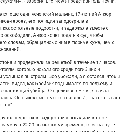
служили», - заверил Life News представитель Чечни.
ался еще один чеченский мальчик, 17-летний Анзор
иков-героев, его полиция заподозрила в
, как остальные подростки, и задержала вместе с
о освободили, Анзор хочет подать в суд, чтобы
го словам, обращались с ним в тюрьме хуже, чем с
снований.
тойя и продержали за решеткой в течение 17 часов.
ителям, которые искали его среди погибших и
ом услышал выстрелы. Все убежали, а я остался, чтобы
алатки, видел, как Брейвик поднимался по подъему и
это настоящий убийца. Он целился в меня, я начал
лись. Он выжил, мы вместе спаслись", - рассказывает
стей".
других подростков, задержали и посадили в то же
 камеру в 22:20 по местному времени, то есть спустя
 свидетельствам полиции, камера, в которой оказался