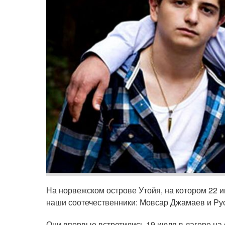
На норвежском острове Утойя, на котором 22 
наши соотечественники: Мовсар Джамаев и Рус
Они впервые встретились 19 июля в лагере на 