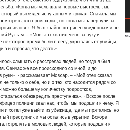
трельба. «Когда мы услышали первые выстрелы, мы
, который выглядел испуганным и кричал. Сначала мы
смотреть, что происходит, но когда мы завернули за
 троих человек. Я был крайне потрясен увиденным и не
тний Рустам. – «Мовсар схватил меня за руку и
На 
е некоторое время были в лесу, укрываясь от убийцы,
ию и спросил, что делать».
илось слышать о расстрелах людей, но тогда я был
я. Сейчас же все происходило со мной, и до
в руки», - рассказывает Мовсар. – «Мой отец сказал
 не только о себе, но и о тех, кто находится рядом со
ак можно большему количеству подростков,
остараться обезвредить преступника». «Вскоре после
офицер полиции звал нас, чтобы мы подошли к нему. Я
и и хотел уже выйти из убежища, где мы прятались, но
етый преступник и мы остались в укрытии. Вскоре
тал стрелять в молодых людей, которые подошли к