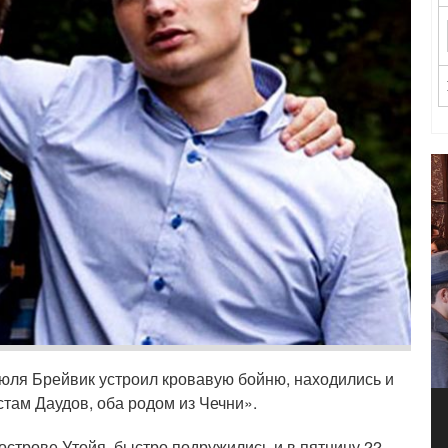
июля Брейвик устроил кровавую бойню, находились и
там Даудов, оба родом из Чечни».
острове Утойя, быстро подружились и в пятницу 22