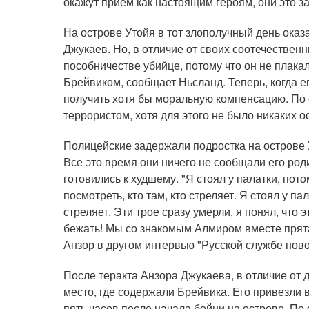
окажут прием как настоящим героям, они это за
На острове Утойя в тот злополучный день оказ
Джукаев. Но, в отличие от своих соотечественн
пособничестве убийце, потому что он не плакал
Брейвиком, сообщает Ньсланд. Теперь, когда ег
получить хотя бы моральную компенсацию. По е
террористом, хотя для этого не было никаких о
Полицейские задержали подростка на острове У
Все это время они ничего не сообщали его род
готовились к худшему. "Я стоял у палатки, пот
посмотреть, кто там, кто стреляет. Я стоял у п
стреляет. Эти трое сразу умерли, я понял, что 
бежать! Мы со знакомым Алмиром вместе прята
Анзор в другом интервью "Русской службе ново
После теракта Анзора Джукаева, в отличие от 
место, где содержали Брейвика. Его привезли в
пять часов после начала бойни на острове. По