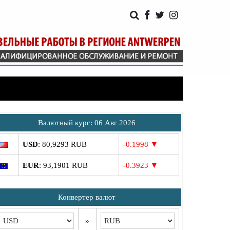
Bалютный курс: 06 Авг 2026
USD
: 80,9293 RUB
-0.1998 ▼
EUR
: 93,1901 RUB
-0.3923 ▼
Конвертер валют
»