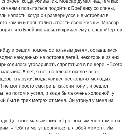
 спокоен, когда убивал их. Мовсар думал над тем как
камнями попытаться подойти к Брейвику со спины,
ели напасть, когда он развернулся и выстрелил в
него камни и попытались спасти свою жизнь». Мовсар
оворит, что Брейвик завыл и кричал ему в след «Чертов
убийцу и решил помочь остальным детям, оставшимся
водил найденных на острове детей, некоторые из них,
 приходилось уговаривать спрятаться в пещере. «Всего
мальчика 8 лет, я нес на плечах около часа», -
щеры снаружи, когда увидел нескольких молодых
 не мог просто смотреть, как они тонут, и решил
, но потом я устал, и вода была очень холодной, у
ый был в трех метрах от меня. Он утонул у меня на
ду. До этого мальчик жил в Грозном, именно там он и
иям. «Ребята могут вернуться в любой момент. Им