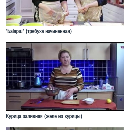
"БаIарш" (требуха начиненная)
Курица заливная (желе из курицы)