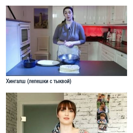
Хингалш (лепешки с тыквой)