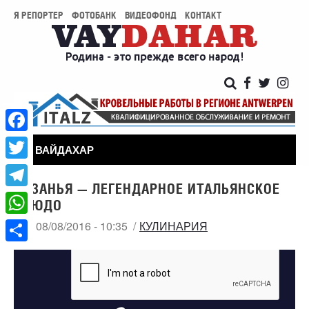
Я РЕПОРТЕР
ФОТОБАНК
ВИДЕОФОНД
КОНТАКТ
Facebook
ВАЙДАХАР
Twitter
ЛАЗАНЬЯ — ЛЕГЕНДАРНОЕ ИТАЛЬЯНСКОЕ
Telegram
БЛЮДО
WhatsApp
ПН, 08/08/2016 - 10:35
КУЛИНАРИЯ
Share