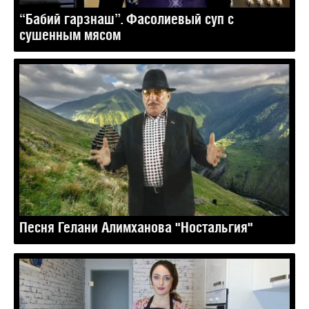
“Бабий гарзнаш”. Фасолиевый суп с
сушенным мясом
Песня Гелани Алимханова "Ностальгия"