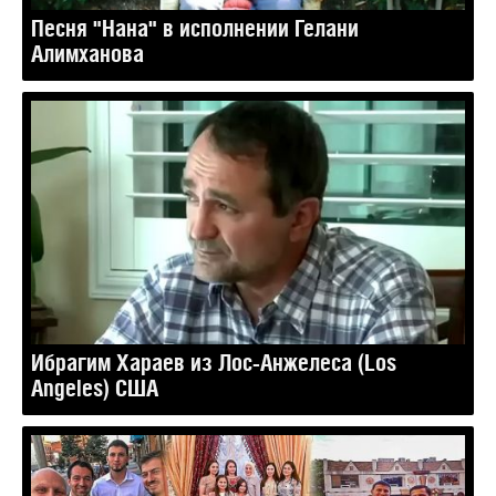
Песня "Нана" в исполнении Гелани
Алимханова
Ибрагим Хараев из Лос-Анжелеса (Los
Angeles) США