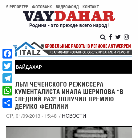
Я РЕПОРТЕР
ФОТОБАНК
ВИДЕОФОНД
КОНТАКТ
Facebook
ВАЙДАХАР
Twitter
ФИЛЬМ ЧЕЧЕНСКОГО РЕЖИССЕРА-
Telegram
ДОКУМЕНТАЛИСТА ИНАЛА ШЕРИПОВА "В
ПОСЛЕДНИЙ РАЗ" ПОЛУЧИЛ ПРЕМИЮ
WhatsApp
ФЕДЕРИКО ФЕЛЛИНИ
Share
СР, 01/09/2013 - 15:48
НОВОСТИ