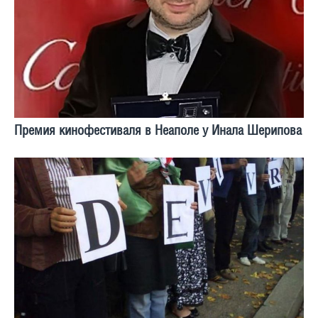
Премия кинофестиваля в Неаполе у Инала Шeрипова