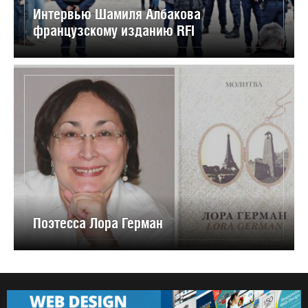
Интервью Шамиля Албакова
французскому изданию RFI
Поэтесса Лора Герман