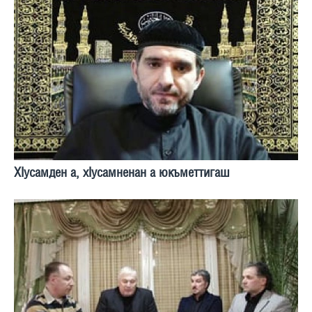
ХIусамден а, хIусамненан а юкъметтигаш