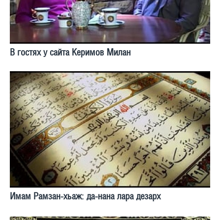
В гостях у сайта Керимов Милан
Имам Рамзан-хьаж: да-нана лара дезарх