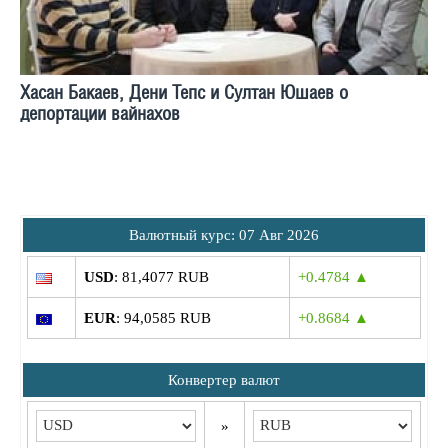
Хасан Бакаев, Дени Тепс и Султан Юшаев о
депортации вайнахов
Bалютный курс: 07 Авг 2026
USD
: 81,4077 RUB
+0.4784 ▲
EUR
: 94,0585 RUB
+0.8684 ▲
Конвертер валют
»