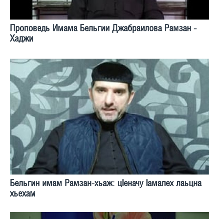
Проповедь Имама Бельгии Джабраилова Рамзан -
Хаджи
Бельгин имам Рамзан-хьаж: цIеначу Iамалех лаьцна
хьехам