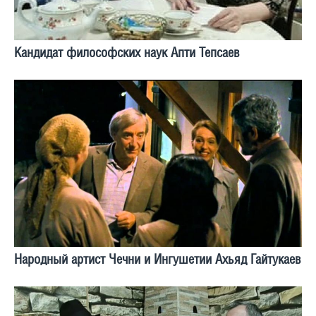
Кандидат философских наук Апти Тепсаев
Народный артист Чечни и Ингушетии Ахьяд Гайтукаев