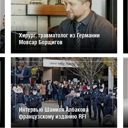
Хирург, травматолог из Германии
Мовсар Борщигов
Интервью Шамиля Албакова
французскому изданию RFI