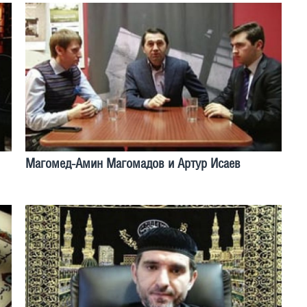
Магомед-Амин Магомадов и Артур Исаев