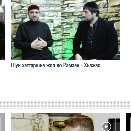
Шун хаттаршна жоп ло Рамзан - Хьажас