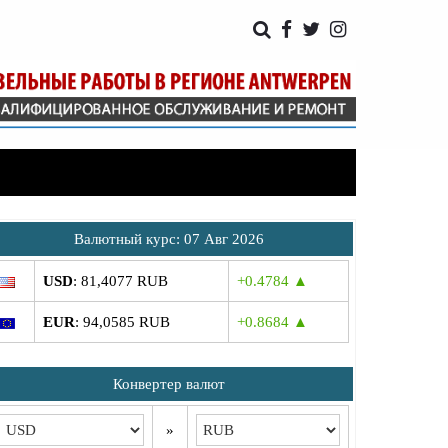
Bалютный курс: 07 Авг 2026
USD
: 81,4077 RUB
+0.4784 ▲
EUR
: 94,0585 RUB
+0.8684 ▲
Конвертер валют
»