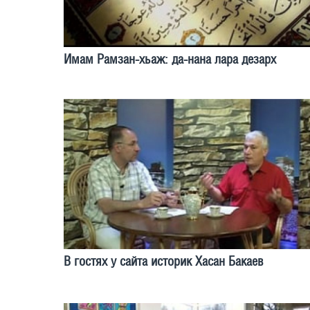
Имам Рамзан-хьаж: да-нана лара дезарх
В гостях у сайта историк Хасан Бакаев