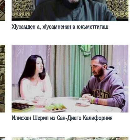
ХIусамден а, хIусамненан а юкъметтигаш
Илисхан Шерип из Сан-Диего Калифорния