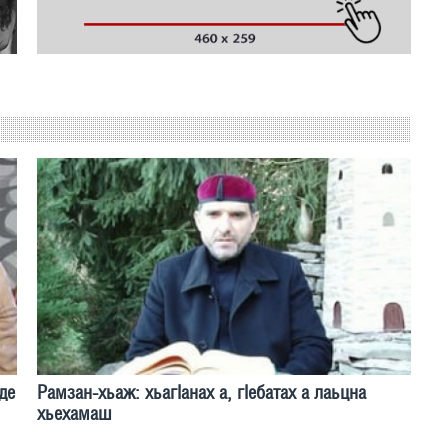
де
Рамзан-хьаж: хьагIанах а, гIебатах а лаьцна
хьехамаш