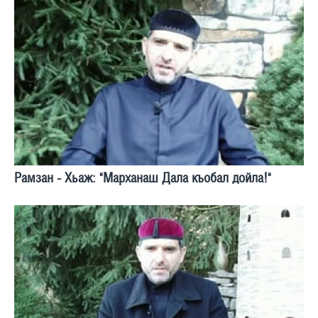
Рамзан - Хьаж: "Марханаш Дала къобал дойла!"