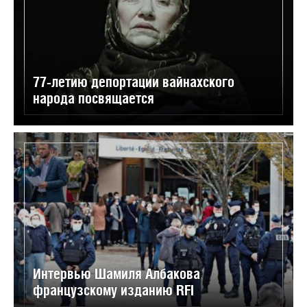
77-летию депортации вайнахского
народа посвящается
Интервью Шамиля Албакова
французскому изданию RFI