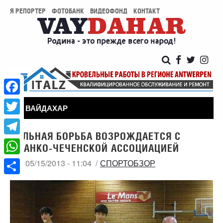
Я РЕПОРТЕР
ФОТОБАНК
ВИДЕОФОНД
КОНТАКТ
Facebook
ВАЙДАХАР
Twitter
ВОЛЬНАЯ БОРЬБА ВОЗРОЖДАЕТСЯ С
Telegram
ФРАНКО-ЧЕЧЕНСКОЙ АССОЦИАЦИЕЙ
WhatsApp
СР, 05/15/2013 - 11:04
СПОРТОБЗОР
Share