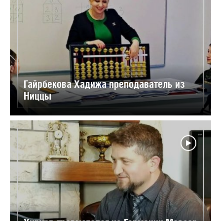
Гайрбекова Хадижа преподаватель из
Ниццы