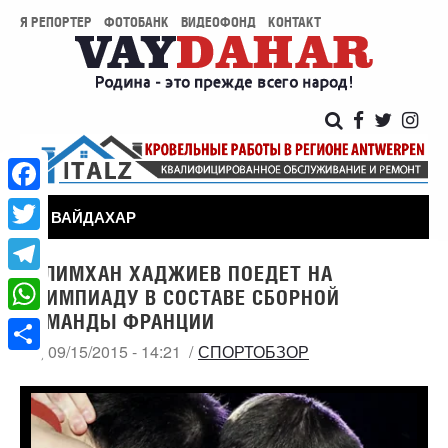
Я РЕПОРТЕР
ФОТОБАНК
ВИДЕОФОНД
КОНТАКТ
Facebook
ВАЙДАХАР
Twitter
ЗЕЛИМХАН ХАДЖИЕВ ПОЕДЕТ НА
Telegram
ОЛИМПИАДУ В СОСТАВЕ СБОРНОЙ
КОМАНДЫ ФРАНЦИИ
WhatsApp
ВТ, 09/15/2015 - 14:21
СПОРТОБЗОР
Share