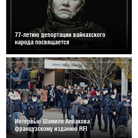
77-летию депортации вайнахского
народа посвящается
Интервью Шамиля Албакова
французскому изданию RFI