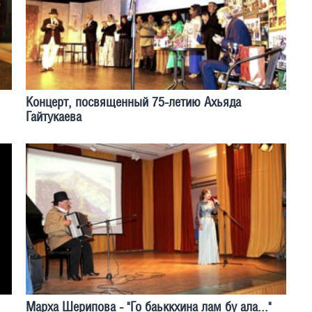
Концерт, посвященный 75-летию Ахьяда
Гайтукаева
Марха Шерипова - "Го баьккхина лам бу ала..."