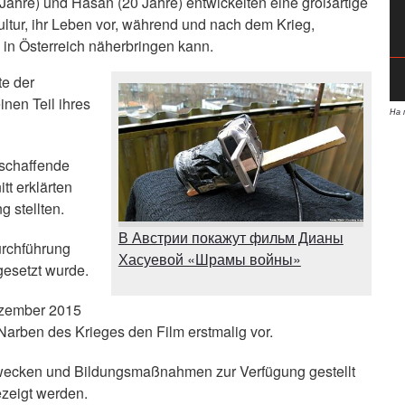
ahre) und Hasan (20 Jahre) entwickelten eine großartige
ultur, ihr Leben vor, während und nach dem Krieg,
 in Österreich näherbringen kann.
te der
nen Teil ihres
На 
mschaffende
tt erklärten
g stellten.
В Австрии покажут фильм Дианы
Durchführung
Хасуевой «Шрамы войны»
esetzt wurde.
ezember 2015
Narben des Krieges den Film erstmalig vor.
wecken und Bildungsmaßnahmen zur Verfügung gestellt
zeigt werden.