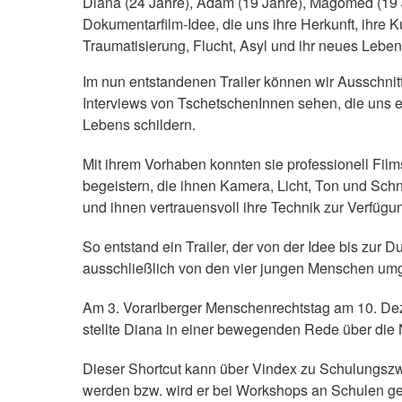
Diana (24 Jahre), Adam (19 Jahre), Magomed (19 J
Dokumentarfilm-Idee, die uns ihre Herkunft, ihre K
Traumatisierung, Flucht, Asyl und ihr neues Leben
Im nun entstandenen Trailer können wir Ausschnit
Interviews von TschetschenInnen sehen, die uns ei
Lebens schildern.
Mit ihrem Vorhaben konnten sie professionell Fil
begeistern, die ihnen Kamera, Licht, Ton und Schni
und ihnen vertrauensvoll ihre Technik zur Verfügun
So entstand ein Trailer, der von der Idee bis zur 
ausschließlich von den vier jungen Menschen umg
Am 3. Vorarlberger Menschenrechtstag am 10. D
stellte Diana in einer bewegenden Rede über die 
Dieser Shortcut kann über Vindex zu Schulungsz
werden bzw. wird er bei Workshops an Schulen ge