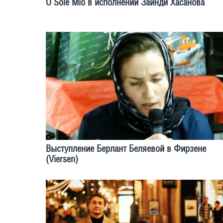
O Sole Mio в исполнении Зайнди Хасанова
Выступление Берлант Беляевой в Фирзене
(Viersen)