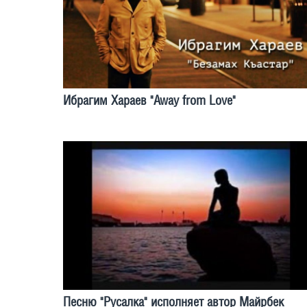
Ибрагим Хараев "Away from Love"
Песню "Русалка" исполняет автор Майрбек