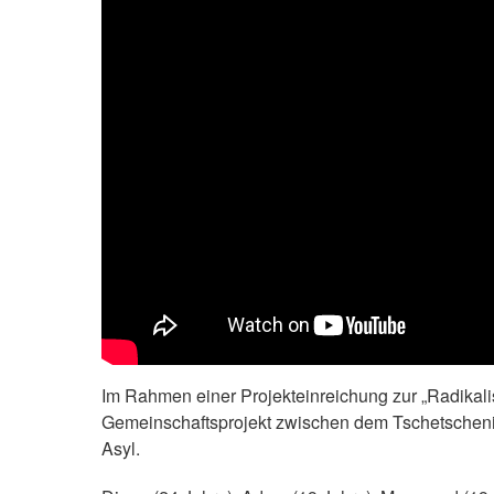
Im Rahmen einer Projekteinreichung zur „Radikali
Gemeinschaftsprojekt zwischen dem Tschetscheni
Asyl.