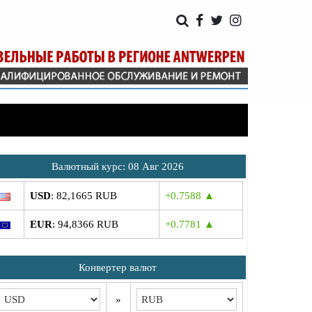
Bалютный курс: 08 Авг 2026
USD
: 82,1665 RUB
+0.7588 ▲
EUR
: 94,8366 RUB
+0.7781 ▲
Конвертер валют
»