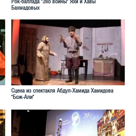
Рок-баллада "Эхо войны" Яхи и Хавы
Бахмадовых
Сцена из спектакля Абдул-Хамида Хамидова
"Бож-Али"