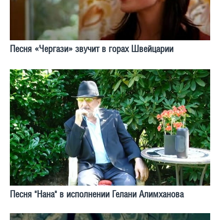
Песня «Чергази» звучит в горах Швейцарии
Песня "Нана" в исполнении Гелани Алимханова