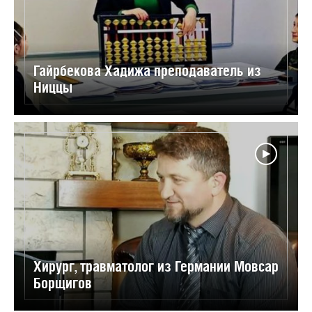
Гайрбекова Хадижа преподаватель из
Ниццы
Хирург, травматолог из Германии Мовсар
Борщигов