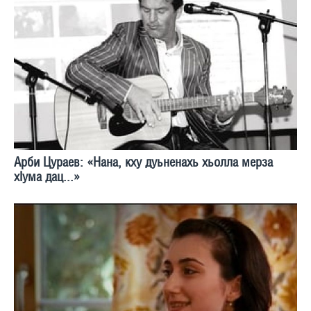
Арби Цураев: «Нана, кху дуьненахь хьолла мерза
хIума дац...»