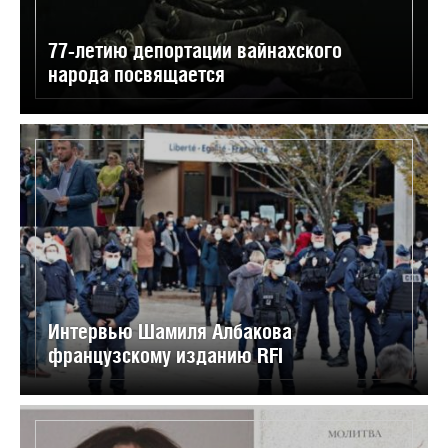
77-летию депортации вайнахского
народа посвящается
Интервью Шамиля Албакова
французскому изданию RFI