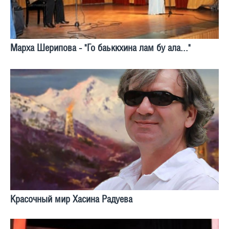
Марха Шерипова - "Го баьккхина лам бу ала..."
Красочный мир Хасина Радуева