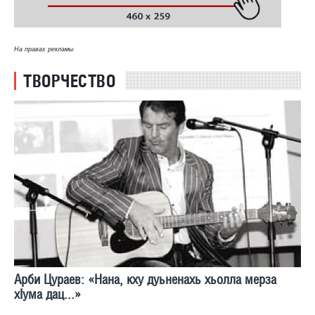
На правах рекламы
ТВОРЧЕСТВО
Арби Цураев: «Нана, кху дуьненахь хьолла мерза
хIума дац...»