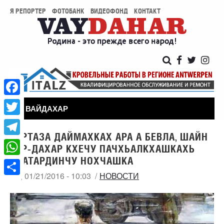
Я РЕПОРТЕР
ФОТОБАНК
ВИДЕОФОНД
КОНТАКТ
Facebook
ВАЙДАХАР
Twitter
БЕРТАЗА ДАЙМАХКАХ АРА А БЕВЛА, ШАЙН
Telegram
1АР-ДАХАР КХЕЧУ ПАЧХЬАЛКХАШКАХЬ
Д1АТАРДИНЧУ НОХЧАШКА
WhatsApp
ЧТ, 01/21/2016 - 10:03
НОВОСТИ
Share