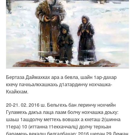
Бертаза Даймахках ара а бевла, шайн 1ар-дахар
кхечу пачхьалкхашкахь д1атардинчу нохчашка-
Кхайкхам.
20-21. 02. 2016 ш. Бельгехь бан леринчу нохчийн
Гуламехь дакъа лаца лаам болчу нохчашка доьху:
шаьш 1ашдолчу меттехь вовшах а кхеташ 2(шинна
т1ера) 10 (иттанна т1екхаччалц) долчу терхьан
барамехь векалш билгалбахар; 2016 шеран 29 Дечкан