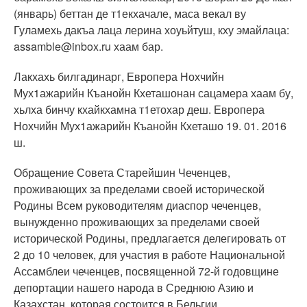
(январь) беттан де т1екхачале, маса векал ву
Гуламехь дакъа лаца лерина хоуьйтуш, кху эмайлаца:
assamble@inbox.ru хаам бар.
Лакхахь билгадинарг, Европера Нохчийн
Мух1ажарийн Къанойн Кхеташонан сацамера хаам бу,
хьлха бинчу кхайкхамна т1етохар деш. Европера
Нохчийн Мух1ажарийн Къанойн Кхеташо 19. 01. 2016
ш.
Обращение Совета Старейшин Чеченцев,
проживающих за пределами своей исторической
Родины Всем руководителям диаспор чеченцев,
вынужденно проживающих за пределами своей
исторической Родины, предлагается делегировать от
2 до 10 человек, для участия в работе Национальной
Ассамблеи чеченцев, посвященной 72-й годовщине
депортации нашего народа в Среднюю Азию и
Казахстан, которая состоится в Бельгии.