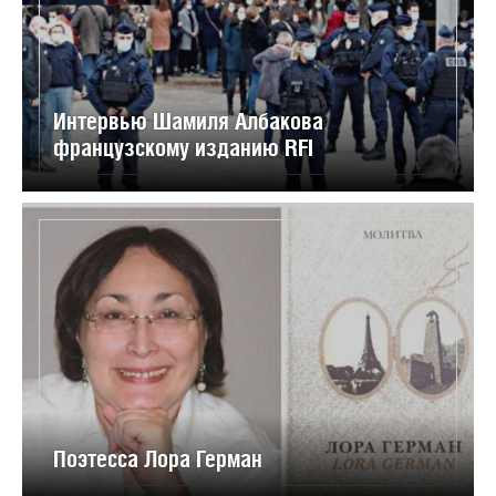
Интервью Шамиля Албакова
французскому изданию RFI
Поэтесса Лора Герман