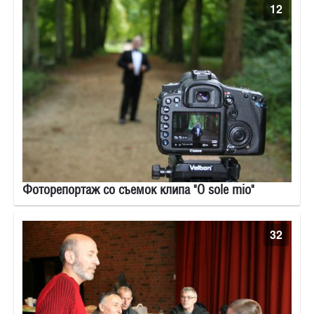
12
Фоторепортаж со съемок клипа "O sole mio"
32