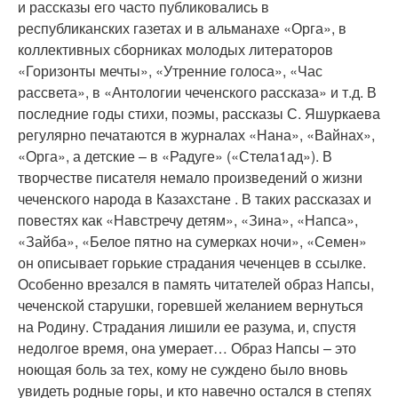
и рассказы его часто публиковались в
республиканских газетах и в альманахе «Орга», в
коллективных сборниках молодых литераторов
«Горизонты мечты», «Утренние голоса», «Час
рассвета», в «Антологии чеченского рассказа» и т.д. В
последние годы стихи, поэмы, рассказы С. Яшуркаева
регулярно печатаются в журналах «Нана», «Вайнах»,
«Орга», а детские – в «Радуге» («Стела1ад»). В
творчестве писателя немало произведений о жизни
чеченского народа в Казахстане . В таких рассказах и
повестях как «Навстречу детям», «Зина», «Напса»,
«Зайба», «Белое пятно на сумерках ночи», «Семен»
он описывает горькие страдания чеченцев в ссылке.
Особенно врезался в память читателей образ Напсы,
чеченской старушки, горевшей желанием вернуться
на Родину. Страдания лишили ее разума, и, спустя
недолгое время, она умерает… Образ Напсы – это
ноющая боль за тех, кому не суждено было вновь
увидеть родные горы, и кто навечно остался в степях