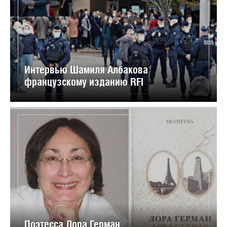
Интервью Шамиля Албакова
французскому изданию RFI
Поэтесса Лора Герман