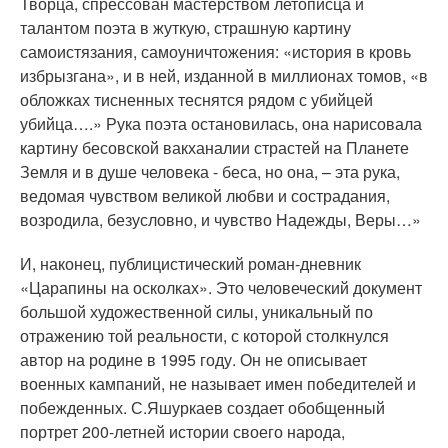
Творца, спрессован мастерством летописца и
талантом поэта в жуткую, страшную картину
самоистязания, самоуничтожения: «история в кровь
избрызгана», и в ней, изданной в миллионах томов, «в
обложках тисненных теснятся рядом с убийцей
убийца….» Рука поэта остановилась, она нарисовала
картину бесовской вакханалии страстей на Планете
Земля и в душе человека - беса, но она, – эта рука,
ведомая чувством великой любви и сострадания,
возродила, безусловно, и чувство Надежды, Веры…»
И, наконец, публицистический роман-дневник
«Царапины на осколках». Это человеческий документ
большой художественной силы, уникальный по
отражению той реальности, с которой столкнулся
автор на родине в 1995 году. Он не описывает
военных кампаний, не называет имен победителей и
побежденных. С.Яшуркаев создает обобщенный
портрет 200-летней истории своего народа,