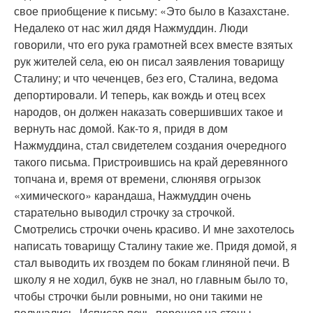
свое приобщение к письму: «Это было в Казахстане.
Недалеко от нас жил дядя Нажмуддин. Люди
говорили, что его рука грамотней всех вместе взятых
рук жителей села, ею он писал заявления товарищу
Сталину; и что чеченцев, без его, Сталина, ведома
депортировали. И теперь, как вождь и отец всех
народов, он должен наказать совершивших такое и
вернуть нас домой. Как-то я, придя в дом
Нажмуддина, стал свидетелем создания очередного
такого письма. Пристроившись на край деревянного
топчана и, время от времени, слюнявя огрызок
«химического» карандаша, Нажмуддин очень
старательно выводил строчку за строчкой.
Смотрелись строчки очень красиво. И мне захотелось
написать товарищу Сталину такие же. Придя домой, я
стал выводить их гвоздем по бокам глиняной печи. В
школу я не ходил, букв не знал, но главным было то,
чтобы строчки были ровными, но они такими не
получались. Исписав печь, перешел на стены.