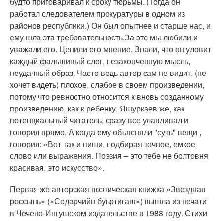
будто приговаривал к сроку тюрьмы. (Тогда он
работал следователем прокуратуры в одном из
районов республики.) Он был опытнее и старше нас, и
ему шла эта требовательность.За это мы любили и
уважали его. Ценили его мнение. Знали, что он уловит
каждый фальшивый слог, незаконченную мысль,
неудачный образ. Часто ведь автор сам не видит, (не
хочет видеть) плохое, слабое в своем произведении,
потому что ревностно относится к вновь созданному
произведению, как к ребенку. Яшуркаев же, как
потенциальный читатель, сразу все улавливал и
говорил прямо. А когда ему объясняли "суть" вещи ,
говорил: «Вот так и пиши, подбирая точное, емкое
слово или выражения. Поэзия – это тебе не болтовня
красивая, это искусство».
Первая же авторская поэтическая книжка «Звездная
россыпь» («Седарчийн буьртигаш») вышла из печати
в Чечено-Ингушском издательстве в 1988 году. Стихи