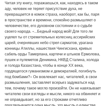
Читая эту книгу, поражаешься, как, находясь в таком
аду, человек не теряет присутствие духа, не
превращается в комок страха, наоборот, как бы, паря
в пространстве и времени, спокойно размышляет о
человечестве, его духовном состоянии и о судьбе
своего народа. «...Бедный народ мой! Для того ли
уцелел ты от стремительных колесниц ассирийских
царей, очернявших небо стрел сарматов, урагана
конницы Атиллы, нашествия Чингисхана, кривых
сабель орды Тамерлана, картечи и штыков Ермолова,
пушек и пулеметов Деникина, НКВД Сталина, холода
и голода Казахстана, чтобы в конце ХХ века,
гордящегося гуманизмом и демократией, погибнуть
под бомбами?» Он вовлекает нас, читателей, в свои
размышления, заставляет всерьез задуматься над
тем, почему такое могло произойти. Он не навязывает
читателю свои взгляды и мысли, никого на обвиняет и
не оправдывает, но за его строками отчетливо
проглядывается одна мысль, это мысль о единстве,