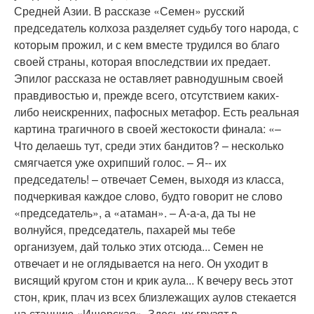
Средней Азии. В рассказе «Семен» русский
председатель колхоза разделяет судьбу того народа, с
которым прожил, и с кем вместе трудился во благо
своей страны, которая впоследствии их предает.
Эпилог рассказа не оставляет равнодушным своей
правдивостью и, прежде всего, отсутствием каких-
либо неискренних, пафосных метафор. Есть реальная
картина трагичного в своей жестокости финала: «–
Что делаешь тут, среди этих бандитов? – несколько
смягчается уже охрипший голос. – Я-- их
председатель! – отвечает Семен, выходя из класса,
подчеркивая каждое слово, будто говорит не слово
«председатель», а «атаман». – А-а-а, да ты не
волнуйся, председатель, пахарей мы тебе
организуем, дай только этих отсюда... Семен не
отвечает и не оглядывается на него. Он уходит в
висящий кругом стон и крик аула... К вечеру весь этот
стон, крик, плач из всех близлежащих аулов стекается
на станцию «Ищерская». Здесь их грузят в