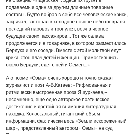
подаваемые один за другим длинные товарные
составы. Будто вобрав в себя все человеческие крики,
закричал, застонал в холодное ночное небо февраля
последний паровоз и тронулся, везя в черное
будущее своих пассажиров... Тот же салават
продолжается и в товарняке, в котором разместились
Бердука и его соседи. Вместе с этой молитвой едут
крики, стон плач детей и женщин. Примостившись
около Бердуки, едет с ней и Семен...»
А о поэме «Оэма» очень хорошо и точно сказал
журналист и поэт А-В.Катаев: «Рифмованная и
ритмически выстроенная проза Яшуркаева,--
несомненно, еще одно авторское поэтическое
достижение и достойная внимания литературная
находка. Колоссальный, гигантский объем
информации, фактически весь «Земли искореженный
шар», представленный автором «Оэмы» на суд