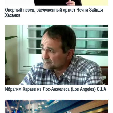
Оперный певец, заслуженный артист Чечни Зайнди
Хасанов
Ибрагим Хараев из Лос-Анжелеса (Los Angeles) США