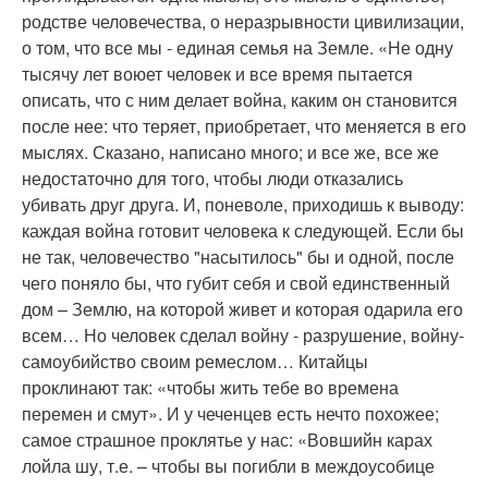
родстве человечества, о неразрывности цивилизации,
о том, что все мы - единая семья на Земле. «Не одну
тысячу лет воюет человек и все время пытается
описать, что с ним делает война, каким он становится
после нее: что теряет, приобретает, что меняется в его
мыслях. Сказано, написано много; и все же, все же
недостаточно для того, чтобы люди отказались
убивать друг друга. И, поневоле, приходишь к выводу:
каждая война готовит человека к следующей. Если бы
не так, человечество "насытилось" бы и одной, после
чего поняло бы, что губит себя и свой единственный
дом – Землю, на которой живет и которая одарила его
всем… Но человек сделал войну - разрушение, войну-
самоубийство своим ремеслом… Китайцы
проклинают так: «чтобы жить тебе во времена
перемен и смут». И у чеченцев есть нечто похожее;
самое страшное проклятье у нас: «Вовшийн карах
лойла шу, т.е. – чтобы вы погибли в междоусобице