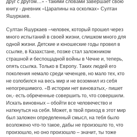
друг с другом…» - такими словами завершает свою
книгу - дневник «Царапины на осколках» Султан
Яшуркаев.
Султан Яшуркаев –человек, который прошел через
много испытаний в своей жизни, слишком много для
одной жизни. Детские и юношеские годы провел в
ссылке, в Казахстане, позже стал заложником
страшной и беспощадной войны в Чечне и, теперь,
опять ссылка. Только в Европу. Таких людей его
поколения немало среди чеченцев, но мало тех, кто
не озлобился на весь мир и не возомнил из себя
непогрешимого. «В истории нет виноватых,- пишет
он,- есть обреченные совершить то, что совершили.
Искать виновных – обойти все человечество и
наткнуться на себя. Может, в твой приход в этот мир
был заложен определенный смысл, на тебя было
возложено что-то такое, дабы не произошло то, что
произошло, но оно произошло – значит, ты тоже